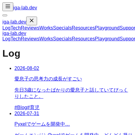
iga-lab.dev
iga-lab.dev
Log
Tech
Reviews
Works
Specials
Resources
Playground
Suppor
iga-lab.dev
Log
Tech
Reviews
Works
Specials
Resources
Playground
Suppor
Log
2026-08-02
愛息子の思考力の成長がすごい
先日3歳になったばかりの愛息子と話していてびっく
りしたこと。
#
Blog
#
育児
2026-07-31
Pyxelでゲームを開発中…