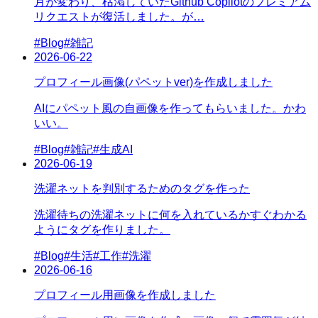
月が変わり、枯渇していたGithub Copilotのプレミアム
リクエストが復活しました。が…
#
Blog
#
雑記
2026-06-22
プロフィール画像(パペットver)を作成しました
AIにパペット風の自画像を作ってもらいました。かわ
いい。
#
Blog
#
雑記
#
生成AI
2026-06-19
洗濯ネットを判別するためのタグを作った
洗濯待ちの洗濯ネットに何を入れているかすぐわかる
ようにタグを作りました。
#
Blog
#
生活
#
工作
#
洗濯
2026-06-16
プロフィール用画像を作成しました