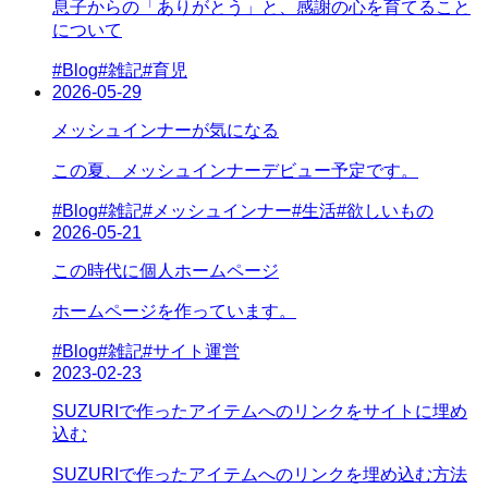
息子からの「ありがとう」と、感謝の心を育てること
について
#
Blog
#
雑記
#
育児
2026-05-29
メッシュインナーが気になる
この夏、メッシュインナーデビュー予定です。
#
Blog
#
雑記
#
メッシュインナー
#
生活
#
欲しいもの
2026-05-21
この時代に個人ホームページ
ホームページを作っています。
#
Blog
#
雑記
#
サイト運営
2023-02-23
SUZURIで作ったアイテムへのリンクをサイトに埋め
込む
SUZURIで作ったアイテムへのリンクを埋め込む方法