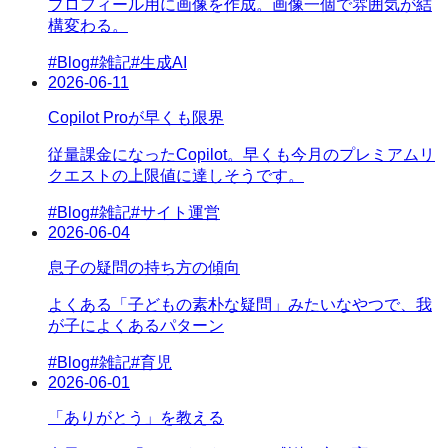
プロフィール用に画像を作成。画像一個で雰囲気が結
構変わる。
#
Blog
#
雑記
#
生成AI
2026-06-11
Copilot Proが早くも限界
従量課金になったCopilot。早くも今月のプレミアムリ
クエストの上限値に達しそうです。
#
Blog
#
雑記
#
サイト運営
2026-06-04
息子の疑問の持ち方の傾向
よくある「子どもの素朴な疑問」みたいなやつで、我
が子によくあるパターン
#
Blog
#
雑記
#
育児
2026-06-01
「ありがとう」を教える