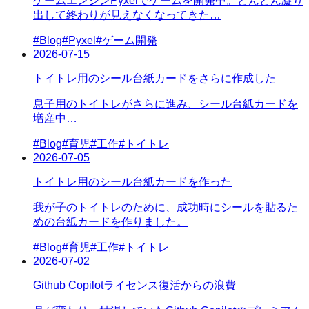
ゲームエンジンPyxelでゲームを開発中。どんどん凝り
出して終わりが見えなくなってきた…
#
Blog
#
Pyxel
#
ゲーム開発
2026-07-15
トイトレ用のシール台紙カードをさらに作成した
息子用のトイトレがさらに進み、シール台紙カードを
増産中…
#
Blog
#
育児
#
工作
#
トイトレ
2026-07-05
トイトレ用のシール台紙カードを作った
我が子のトイトレのために、成功時にシールを貼るた
めの台紙カードを作りました。
#
Blog
#
育児
#
工作
#
トイトレ
2026-07-02
Github Copilotライセンス復活からの浪費