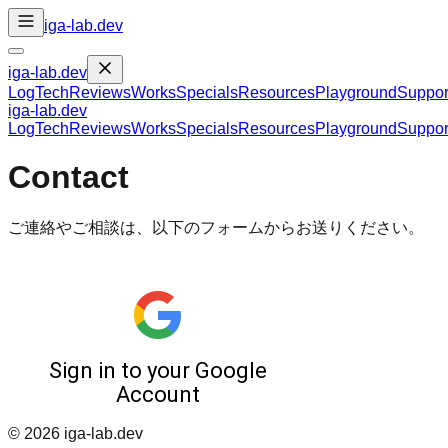
iga-lab.dev
iga-lab.dev
Log
Tech
Reviews
Works
Specials
Resources
Playground
Suppor
iga-lab.dev
Log
Tech
Reviews
Works
Specials
Resources
Playground
Suppor
Contact
ご連絡やご相談は、以下のフォームからお送りください。
©
2026
iga-lab.dev