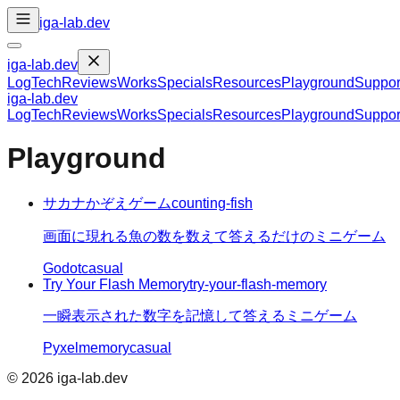
iga-lab.dev
iga-lab.dev
Log
Tech
Reviews
Works
Specials
Resources
Playground
Suppor
iga-lab.dev
Log
Tech
Reviews
Works
Specials
Resources
Playground
Suppor
Playground
サカナかぞえゲーム
counting-fish
画面に現れる魚の数を数えて答えるだけのミニゲーム
Godot
casual
Try Your Flash Memory
try-your-flash-memory
一瞬表示された数字を記憶して答えるミニゲーム
Pyxel
memory
casual
©
2026
iga-lab.dev