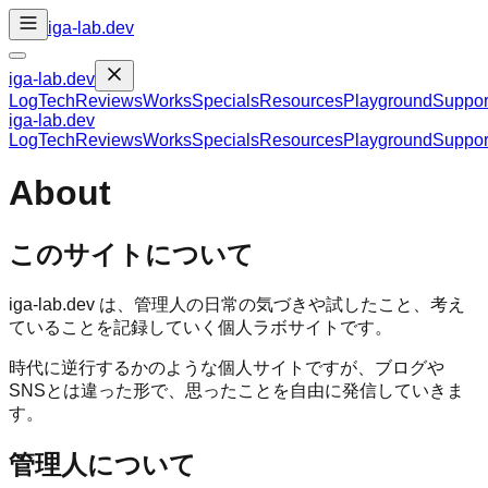
iga-lab.dev
iga-lab.dev
Log
Tech
Reviews
Works
Specials
Resources
Playground
Suppor
iga-lab.dev
Log
Tech
Reviews
Works
Specials
Resources
Playground
Suppor
About
このサイトについて
iga-lab.dev は、管理人の日常の気づきや試したこと、考え
ていることを記録していく個人ラボサイトです。
時代に逆行するかのような個人サイトですが、ブログや
SNSとは違った形で、思ったことを自由に発信していきま
す。
管理人について