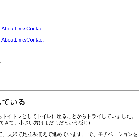
t
About
Links
Contact
t
About
Links
Contact
た
している
からトイトレとしてトイレに座ることからトライしていました。
てきて、小さい方はまだまだという感じ)
て、夫婦で足並み揃えて進めています。 で、モチベーションを