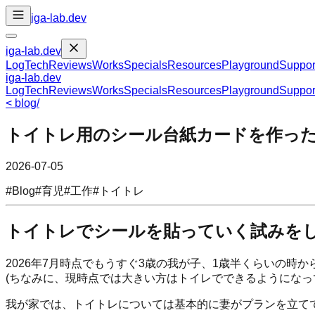
iga-lab.dev
iga-lab.dev
Log
Tech
Reviews
Works
Specials
Resources
Playground
Suppor
iga-lab.dev
Log
Tech
Reviews
Works
Specials
Resources
Playground
Suppor
<
blog
/
トイトレ用のシール台紙カードを作っ
2026-07-05
#
Blog
#
育児
#
工作
#
トイトレ
トイトレでシールを貼っていく試みを
2026年7月時点でもうすぐ3歳の我が子、1歳半くらいの時
(ちなみに、現時点では大きい方はトイレでできるようになっ
我が家では、トイトレについては基本的に妻がプランを立て