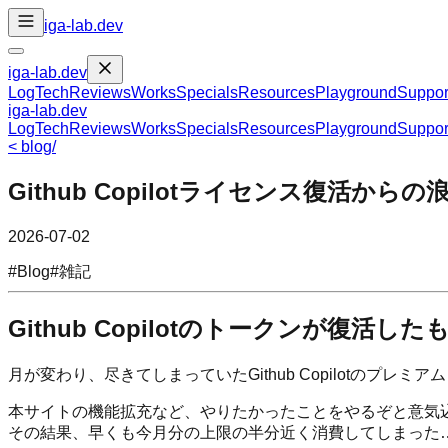
iga-lab.dev
iga-lab.dev
Log
Tech
Reviews
Works
Specials
Resources
Playground
Suppor
iga-lab.dev
Log
Tech
Reviews
Works
Specials
Resources
Playground
Suppor
<
blog
/
Github Copilotライセンス復活からの
2026-07-02
#
Blog
#
雑記
Github Copilotのトークンが復活した
月が変わり、尽きてしまっていたGithub Copilotのプレ
本サイトの機能拡充など、やりたかったことをやるぞと意気
その結果、早くも今月分の上限の半分近く消費してしまった