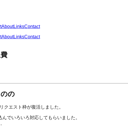
t
About
Links
Contact
t
About
Links
Contact
浪費
ものの
ミアムリクエスト枠が復活しました。
込んでいろいろ対応してもらいました。
…