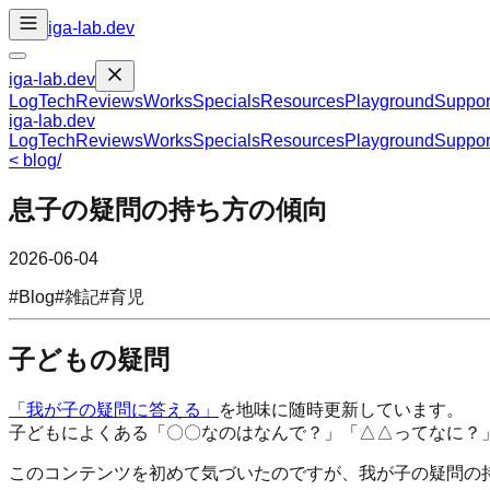
iga-lab.dev
iga-lab.dev
Log
Tech
Reviews
Works
Specials
Resources
Playground
Suppor
iga-lab.dev
Log
Tech
Reviews
Works
Specials
Resources
Playground
Suppor
<
blog
/
息子の疑問の持ち方の傾向
2026-06-04
#
Blog
#
雑記
#
育児
子どもの疑問
「我が子の疑問に答える」
を地味に随時更新しています。
子どもによくある「〇〇なのはなんで？」「△△ってなに？
このコンテンツを初めて気づいたのですが、我が子の疑問の