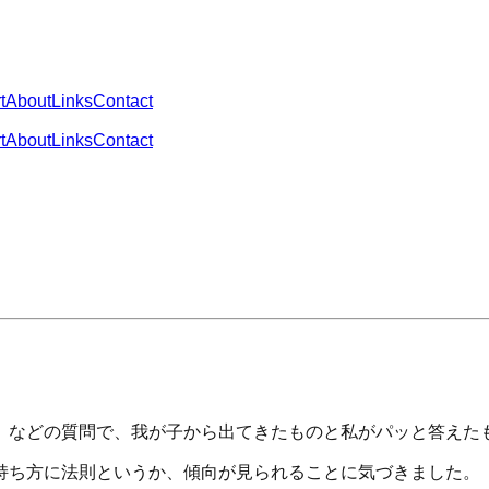
t
About
Links
Contact
t
About
Links
Contact
」などの質問で、我が子から出てきたものと私がパッと答えた
持ち方に法則というか、傾向が見られることに気づきました。