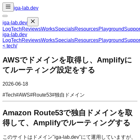
iga-lab.dev
iga-lab.dev
Log
Tech
Reviews
Works
Specials
Resources
Playground
Suppor
iga-lab.dev
Log
Tech
Reviews
Works
Specials
Resources
Playground
Suppor
<
tech
/
AWSでドメインを取得し、Amplifyに
てルーティング設定をする
2026-06-18
#
Tech
#
AWS
#
Route53
#
独自ドメイン
Amazon Route53で独自ドメインを取
得して、Amplifyでルーティングする
このサイトはドメイン"iga-lab.dev"にて運用していますが、