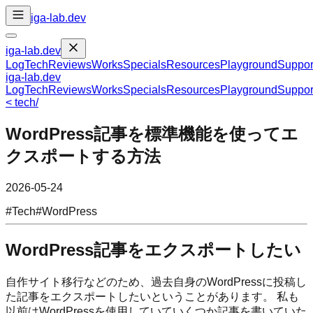
iga-lab.dev
iga-lab.dev
Log
Tech
Reviews
Works
Specials
Resources
Playground
Suppor
iga-lab.dev
Log
Tech
Reviews
Works
Specials
Resources
Playground
Suppor
<
tech
/
WordPress記事を標準機能を使ってエ
クスポートする方法
2026-05-24
#
Tech
#
WordPress
WordPress記事をエクスポートしたい
自作サイト移行などのため、過去自身のWordPressに投稿し
た記事をエクスポートしたいということがあります。 私も
以前はWordPressを使用していていくつか記事を書いていた