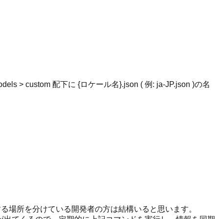
custom 配下に {ロケール名}.json ( 例: ja-JP.json )の名
する場所を分けている開発者の方は結構いると思います。