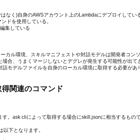
edではなく)自身のAWSアカウント上のLambdaにデプロイしてい
oyコマンドを使用している。
編集している
のローカル環境、スキルマニフェストや対話モデルは開発者コン
た場合、うまくマージしないとデグレが発生する可能性が出て
n )や対話モデルファイルを自身のローカル環境に取得する必要があ
値取得関連のコマンド
sk cliによって取得する場合にskill.jsonに相当する
ドは以下となります。