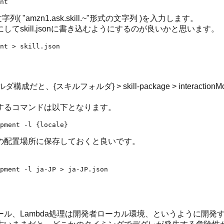
 "amzn1.ask.skill.~"形式の文字列 )を入力します。
skill.jsonに書き込むようにするのが良いかと思います。
フォルダ} > skill-package > interactionModels > 
するコマンドは以下となります。
の配置場所に保存しておくと良いです。
ル、Lambda処理は開発者ローカル環境、というように開発