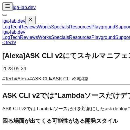
iga-lab.dev
iga-lab.dev
Log
Tech
Reviews
Works
Specials
Resources
Playground
Suppor
iga-lab.dev
Log
Tech
Reviews
Works
Specials
Resources
Playground
Suppor
<
tech
/
[Alexa]ASK CLI v2にてスキル
2023-05-24
#
Tech
#
Alexa
#
ASK CLI
#
ASK CLI v2
#
開発
ASK CLI v2では"Lambdaソース
ASK CLI v2では Lambdaソースだけを対象にしたa
困る場面が出てくる可能性がある開発スタイル