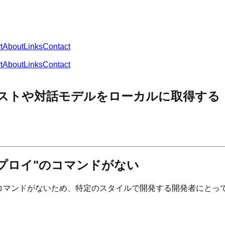
t
About
Links
Contact
t
About
Links
Contact
マニフェストや対話モデルをローカルに取得する
だけデプロイ"のコマンドがない
sk deployコマンドがないため、特定のスタイルで開発する開発