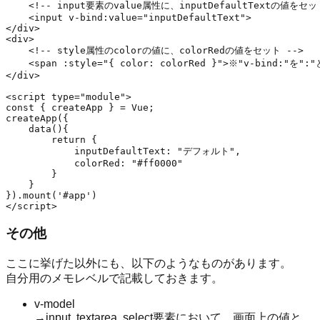
    <!-- input要素のvalue属性に、inputDefaultTextの値をセット
    <input v-bind:value="inputDefaultText">

</div>

<div>

    <!-- style属性のcolorの値に、colorRedの値をセット -->

    <span :style="{ color: colorRed }">※"v-bind:"を
</div>

<script type="module">

const { createApp } = Vue;

createApp({

    data(){

        return {

            inputDefaultText: "デフォルト",

            colorRed: "#ff0000"

        }

    }

}).mount('#app')

その他
ここに挙げた以外にも、以下のようなものがあります。
自分用のメモレベルで記載しておきます。
v-model
→input, textarea, select要素において、画面上の値と、