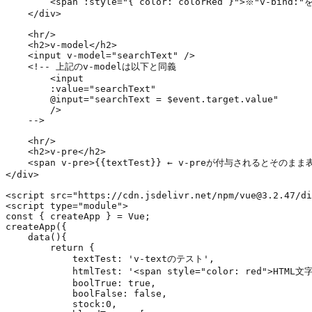
        <span :style="{ color: colorRed }">※"v-bin
    </div>

    <hr/>

    <h2>v-model</h2>

    <input v-model="searchText" />

    <!-- 上記のv-modelは以下と同義

        <input

        :value="searchText"

        @input="searchText = $event.target.value"

        />

    -->

    <hr/>

    <h2>v-pre</h2>

    <span v-pre>{{textTest}} ← v-preが付与されるとそのまま
</div>

<script src="https://cdn.jsdelivr.net/npm/vue@3.2.47/di
<script type="module">

const { createApp } = Vue;

createApp({

    data(){

        return {

            textTest: 'v-textのテスト',

            htmlTest: '<span style="color: red
            boolTrue: true,

            boolFalse: false,

            stock:0,
