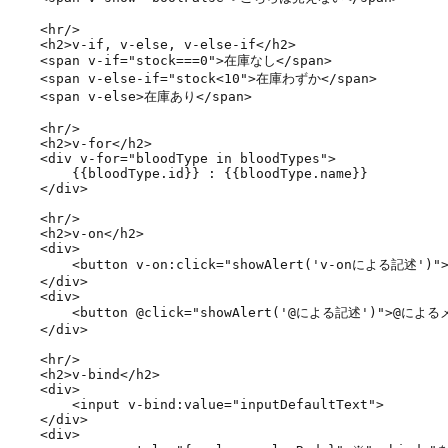
    <hr/>

    <h2>v-if, v-else, v-else-if</h2>

    <span v-if="stock===0">在庫なし</span>

    <span v-else-if="stock<10">在庫わずか</span>

    <span v-else>在庫あり</span>

    <hr/>

    <h2>v-for</h2>

    <div v-for="bloodType in bloodTypes">

        {{bloodType.id}} : {{bloodType.name}}

    </div>

    <hr/>

    <h2>v-on</h2>

    <div>

        <button v-on:click="showAlert('v-onによる記述'
    </div>

    <div>

        <button @click="showAlert('@による記述')">@による
    </div>

    <hr/>

    <h2>v-bind</h2>

    <div>

        <input v-bind:value="inputDefaultText">

    </div>

    <div>
