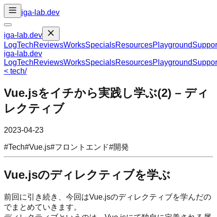
iga-lab.dev
iga-lab.dev
Log
Tech
Reviews
Works
Specials
Resources
Playground
Suppor
iga-lab.dev
Log
Tech
Reviews
Works
Specials
Resources
Playground
Suppor
<
tech
/
Vue.jsをイチから実践し学ぶ(2) – ディ
レクティブ
2023-04-23
#
Tech
#
Vue.js
#
フロントエンド
#
開発
Vue.jsのディレクティブを学ぶ
前回に引き続き、今回はVue.jsのディレクティブを学んだの
でまとめていきます。