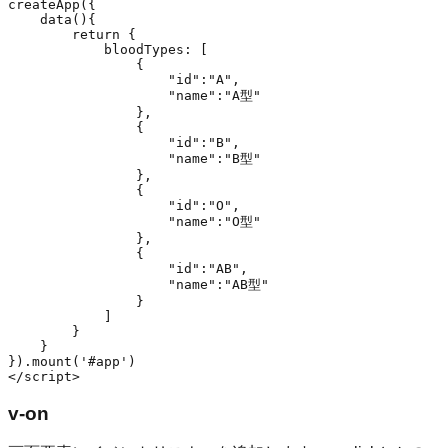
createApp({

    data(){

        return {

            bloodTypes: [

                {

                    "id":"A",

                    "name":"A型"

                },

                {

                    "id":"B",

                    "name":"B型"

                },

                {

                    "id":"O",

                    "name":"O型"

                },

                {

                    "id":"AB",

                    "name":"AB型"

                }

            ]

        }

    }

}).mount('#app')

v-on