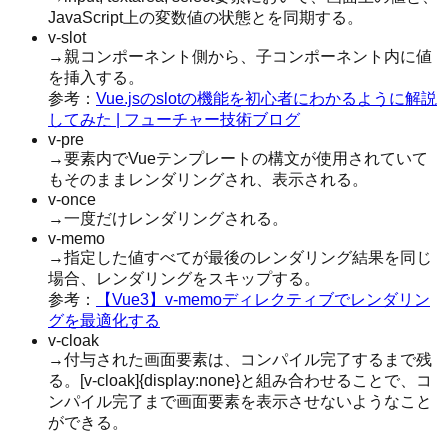
JavaScript上の変数値の状態とを同期する。
v-slot
→親コンポーネント側から、子コンポーネント内に値
を挿入する。
参考：
Vue.jsのslotの機能を初心者にわかるように解説
してみた | フューチャー技術ブログ
v-pre
→要素内でVueテンプレートの構文が使用されていて
もそのままレンダリングされ、表示される。
v-once
→一度だけレンダリングされる。
v-memo
→指定した値すべてが最後のレンダリング結果を同じ
場合、レンダリングをスキップする。
参考：
【Vue3】v-memoディレクティブでレンダリン
グを最適化する
v-cloak
→付与された画面要素は、コンパイル完了するまで残
る。[v-cloak]{display:none}と組み合わせることで、コ
ンパイル完了まで画面要素を表示させないようなこと
ができる。