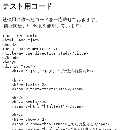
テスト用コード
勉強用に作ったコードを一応載せておきます。
(前回同様、CDN版を使用しています)
<!DOCTYPE html>

<html lang="ja">

<head>

<meta charset="UTF-8" />

<title>my vue directive study</title>

</head>

<body>

<div id="app">

    <h1>Vue.js ディレクティブの動作確認</h1>

    <hr/>

    <h2>v-text</h2>

    <span v-text="textTest"></span>

    <hr/>

    <h2>v-html</h2>

    <span v-html="htmlTest"></span>

    <hr/>

    <h2>v-show</h2>

    <span v-show="boolTrue">こちらは見える</span>

    <span v-show="boolFalse">こちらは見えない</span>
