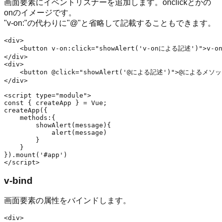
画面要素にイベントリスナーを追加します。onclickとかの
onのイメージです。
"v-on:"の代わりに"@"と省略して記載することもできます。
<div>

    <button v-on:click="showAlert('v-onによる記述')">v
</div>

<div>

    <button @click="showAlert('@による記述')">@によるメソッ
</div>

<script type="module">

const { createApp } = Vue;

createApp({

    methods:{

        showAlert(message){

            alert(message)

        }

    }

}).mount('#app')

v-bind
画面要素の属性をバインドします。
<div>
