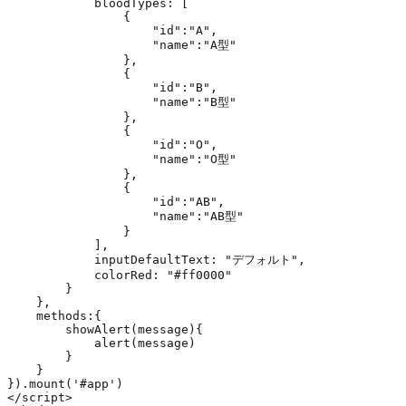
            bloodTypes: [

                {

                    "id":"A",

                    "name":"A型"

                },

                {

                    "id":"B",

                    "name":"B型"

                },

                {

                    "id":"O",

                    "name":"O型"

                },

                {

                    "id":"AB",

                    "name":"AB型"

                }

            ],

            inputDefaultText: "デフォルト",

            colorRed: "#ff0000"

        }

    },

    methods:{

        showAlert(message){

            alert(message)

        }

    }

}).mount('#app')

</script>
