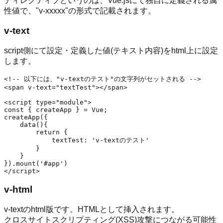
ディレクティブというのは、Vue.jsにて独自に定義される属
性値で、"v-xxxxx"の形式で記載されます。
v-text
script側にて設定・定義した値(テキスト内容)をhtml上に設定
します。
<!-- 以下には、"v-textのテスト"の文字列がセットされる -->

<span v-text="textTest"></span>

<script type="module">

const { createApp } = Vue;

createApp({

    data(){

        return {

            textTest: 'v-textのテスト'

        }

    }

}).mount('#app')

v-html
v-textのhtml版です。HTMLとして挿入されます。
クロスサイトスクリプティング(XSS)攻撃につながる可能性