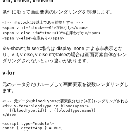
v-if, v-else, v-else-if
条件に沿って画面要素のレンダリングを制御します。
<!-- ※stockは0以上である前提とする -->

<span v-if="stock===0">在庫なし</span>

<span v-else-if="stock<10">在庫わずか</span>

※v-showでfalseの場合は display: none による非表示とな
り、v-if, v-else, v-else-ifでfalseの場合は画面要素自体がレン
ダリングされないという違いがあります。
v-for
元のデータ分だけループして画面要素を複数レンダリングし
ます。
<!-- 元データのbloodTypesの要素数分だけ(4回)レンダリングされる -
<div v-for="bloodType in bloodTypes">

   {{bloodType.id}} : {{bloodType.name}}

</div>

<script type="module">

const { createApp } = Vue;
