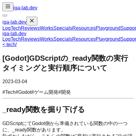
iga-lab.dev
iga-lab.dev
Log
Tech
Reviews
Works
Specials
Resources
Playground
Suppor
iga-lab.dev
Log
Tech
Reviews
Works
Specials
Resources
Playground
Suppor
<
tech
/
[Godot]GDScriptの_ready関数の実行
タイミングと実行順序について
2023-03-04
#
Tech
#
Godot
#
ゲーム開発
#
開発
_ready関数を掘り下げる
GDScriptにてGodot側から準備されている関数の中の一つ
に、_ready関数があります。