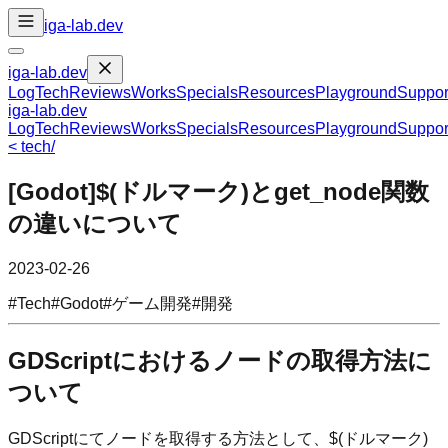
iga-lab.dev
iga-lab.dev
Log
Tech
Reviews
Works
Specials
Resources
Playground
Suppor
iga-lab.dev
Log
Tech
Reviews
Works
Specials
Resources
Playground
Suppor
<
tech
/
[Godot]$(ドルマーク)とget_node関数
の違いについて
2023-02-26
#
Tech
#
Godot
#
ゲーム開発
#
開発
GDScriptにおけるノードの取得方法に
ついて
GDScriptにてノードを取得する方法として、$(ドルマーク)